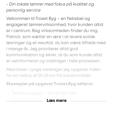
- Din lokale tømrer med fokus på kvalitet og
personlig service
Velkommen til Troest Byg – en fleksibel og
engageret tømrervirksomhed, hvor kunden altid
er i centrum. Bag virksomheden finder du mig,
Patrick, som sætter en ære i at levere solide
løsninger og et resultat, du kan være tilfreds med
i mange år. Jeg prioriterer altid god
kommunikation og sikrer, at du som kunde altid
er velinformeret og inddraget i hele processen.
Med base i Lynge varetager jeg opgaver inden
for en radius af 20-25 km fra lokalområdet.
Eksempler på opgaver Troest Byg udfører:
Tømreropgaver – lidt af det hele
Opsætning af skillevægge
Læs mere
Træterrasser