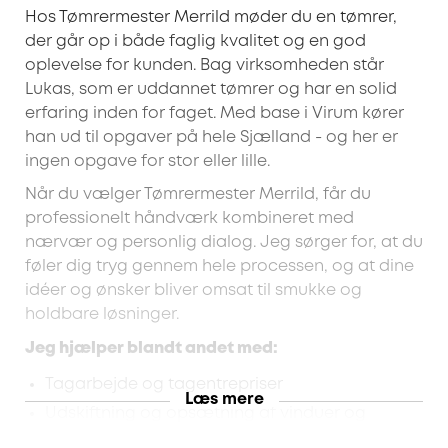
Hos Tømrermester Merrild møder du en tømrer,
der går op i både faglig kvalitet og en god
oplevelse for kunden. Bag virksomheden står
Lukas, som er uddannet tømrer og har en solid
erfaring inden for faget. Med base i Virum kører
han ud til opgaver på hele Sjælland - og her er
ingen opgave for stor eller lille.
Når du vælger Tømrermester Merrild, får du
professionelt håndværk kombineret med
nærvær og personlig dialog. Jeg sørger for, at du
føler dig tryg gennem hele processen, og at dine
idéer og ønsker bliver omsat til smukke og
holdbare løsninger.
Jeg hjælper blandt andet med:
Tagarbejde og tagentrepriser
Læs mere
Udskiftning og opsætning af vinduer og
ovenlysvinduer