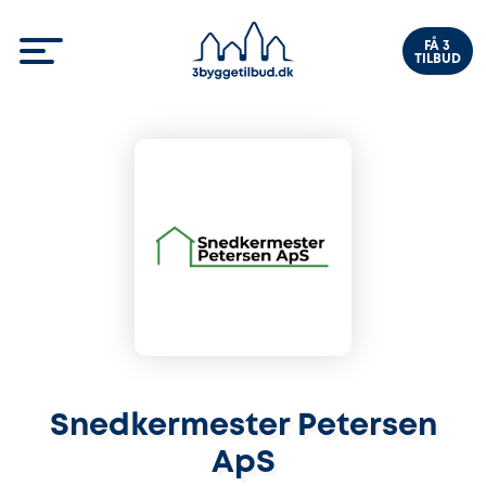
FÅ 3
TILBUD
Snedkermester Petersen
ApS