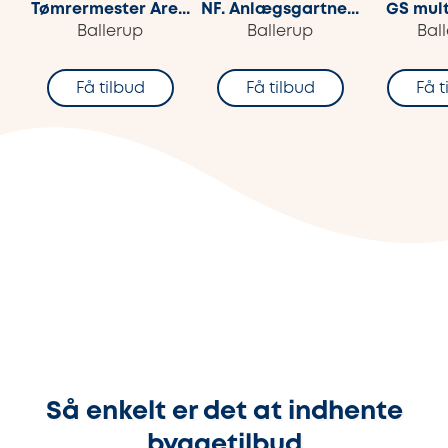
Tømrermester Are...
NF. Anlægsgartne...
GS mult
Ballerup
Ballerup
Bal
Få tilbud
Få tilbud
Få t
Så enkelt er det at indhente
byggetilbud