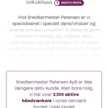
CVR
43094645
INAKTIV PROFIL
Hos Snedkermester Petersen er vi
specialiseret i specielt døre/vinduer og
diverse snedker projekter. Vi elsker at gøre
drømme til virkelig, og vi kigger altid i
alternativer og nye løsninger, for at vores
kunder kommer bedst i mål både ift. budget
og drømme. Kontakt for et uforpligtende
tilbud!
Snedkermester Petersen ApS er ikke
længere aktiv kunde. Men bare rolig,
vi har over
2.100 aktive
håndværkere
i vores netværk
fordelt i hele landet