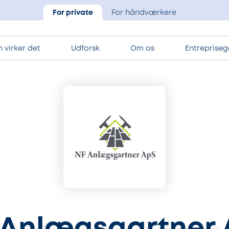
For private
For håndværkere
 virker det
Udforsk
Om os
Entrepriseg