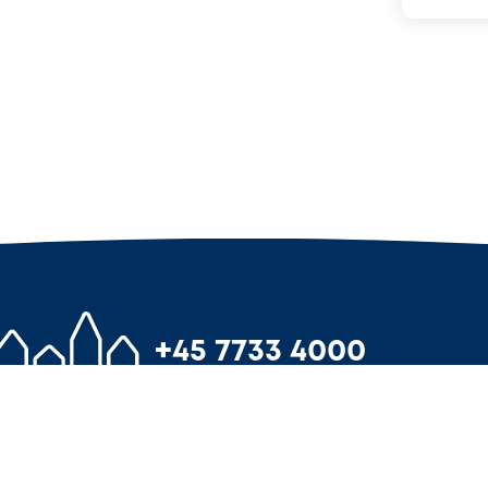
+45 7733 4000
info@3byggetilbud.
uforpligtende tilbud
Tilmeld din virks