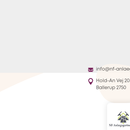
info@nf-anlae
Hold-An Vej 20
Ballerup
2750