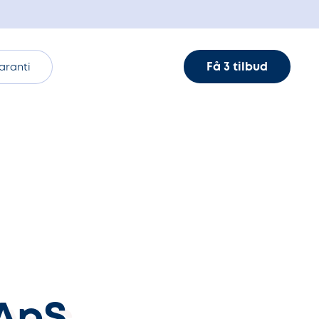
Få 3 tilbud
aranti