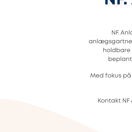
NF.
NF. An
anlægsgartner
holdbare l
beplant
Med fokus på k
Kontakt NF 