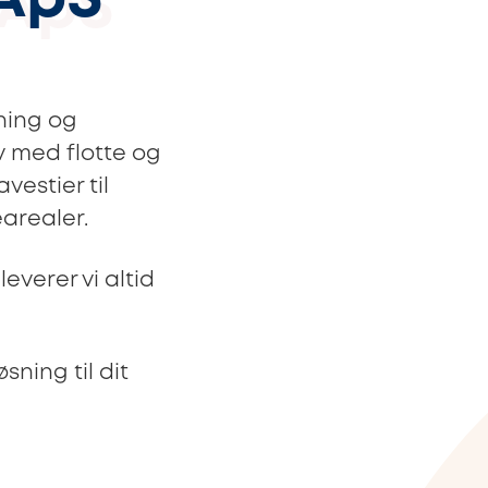
 ApS
ning og
 med flotte og
vestier til
arealer.
everer vi altid
ning til dit