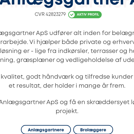
 Anlægsgartner
CVR
42823279
AKTIV PROFIL
lægsgartner ApS udfører alt inden for belæg
arbejde. Vi hjælper både private og erhverv
øsning er - lige fra indkørsler, terrasser og ha
ning, græsplæner og vedligeholdelse af ude
valitet, godt håndværk og tilfredse kunder l
et resultat, der holder i mange år frem.
Anlægsgartner ApS og få en skræddersyet løs
projekt.
Anlægsgartnere
Brolæggere