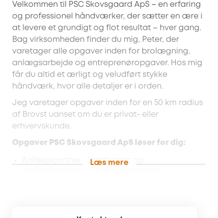
Velkommen til PSC Skovsgaard ApS – en erfaring
og professionel håndværker, der sætter en ære i
at levere et grundigt og flot resultat – hver gang.
Bag virksomheden finder du mig, Peter, der
varetager alle opgaver inden for brolægning,
anlægsarbejde og entreprenøropgaver. Hos mig
får du altid et ærligt og veludført stykke
håndværk, hvor alle detaljer er i orden.
Jeg varetager opgaver inden for en 50 km radius
af Brovst uanset om du er privat- eller
erhvervskunde.
Opgaver PSC Skovsgaard ApS løser for dig:
Anlægsgartner – etablering og
Læs mere
vedligeholdelse af grønne områder
Brolægning – alt fra indkørsler til terrasser
og stier
Entreprenørarbejde