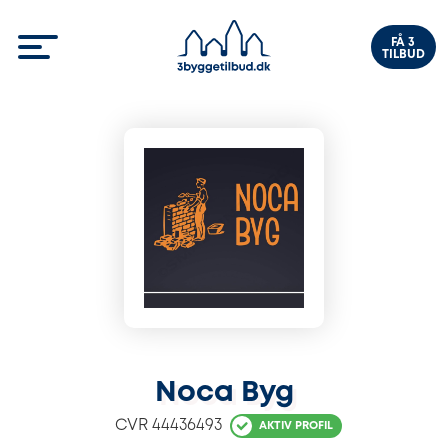
FÅ 3
TILBUD
Noca Byg
CVR
44436493
AKTIV PROFIL