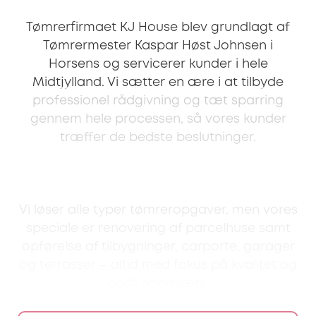
Tømrerfirmaet KJ House blev grundlagt af
Tømrermester Kaspar Høst Johnsen i
Horsens og servicerer kunder i hele
Midtjylland. Vi sætter en ære i at tilbyde
professionel rådgivning og tæt sparring
gennem hele processen, så vores kunder
træffer de bedste beslutninger.
Vi løser alle typer tømreropgaver, men vores
speciale er renovering af parcelhuse samt
opførelse af tilbygninger, carporte, garager
og terrasser – altid med fokus på kvalitet og
godt håndværk.