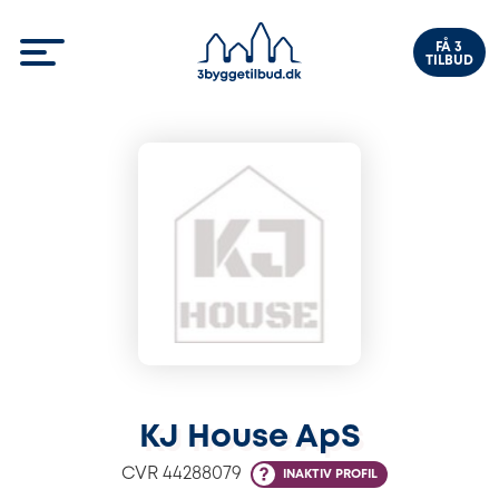
FÅ 3
TILBUD
KJ House ApS
CVR
44288079
INAKTIV PROFIL