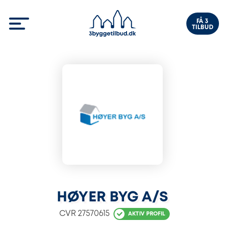
FÅ 3
TILBUD
HØYER BYG A/S
CVR
27570615
AKTIV PROFIL