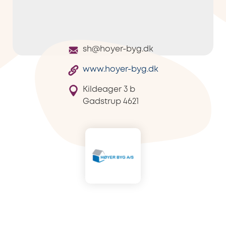
sh@hoyer-byg.dk
www.hoyer-byg.dk
Kildeager 3 b
Gadstrup
4621