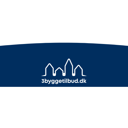
+45 7733 4000
info@3byggetilbud.dk
Få 3 uforpligtende tilbud