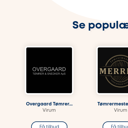
Se populæ
Overgaard Tømrer...
Tømrermester
Virum
Virum
Få tilbud
Få tilb