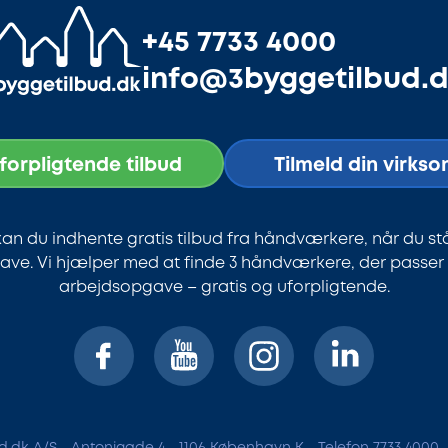
+45 7733 4000
info@3byggetilbud.
uforpligtende tilbud
Tilmeld din virks
an du indhente gratis tilbud fra håndværkere, når du st
ve. Vi hjælper med at finde 3 håndværkere, der passer ti
arbejdsopgave – gratis og uforpligtende.
.dk A/S - Antonigade 4 - 1106 København K - Telefon 7733 4000 