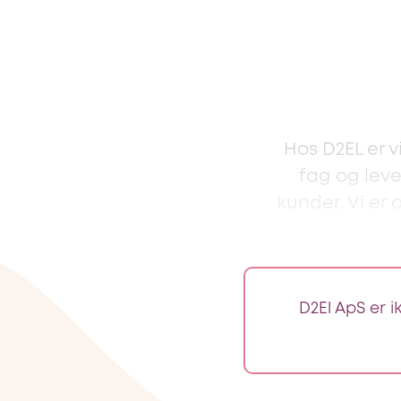
Hos D2EL er v
fag og leve
kunder. Vi er 
D2El ApS er i