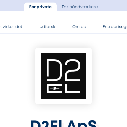
For private
For håndværkere
 virker det
Udforsk
Om os
Entrepriseg