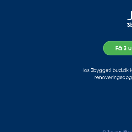
Få 3 
Hos 3byggetilbud.dk k
renoveringsopga
© 3byggetilbud