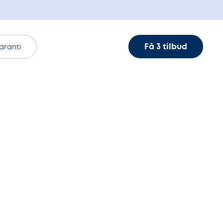
Få 3 tilbud
aranti