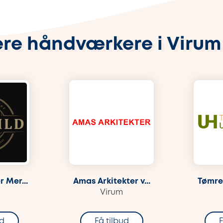
re håndværkere i Viru
 Mer...
Amas Arkitekter v...
Tømrer
Virum
ud
Få tilbud
F