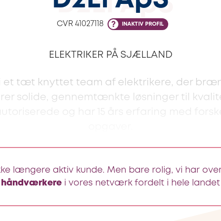
D2El ApS
CVR
41027118
INAKTIV PROFIL
ELEKTRIKER PÅ SJÆLLAND
i et tæt knyttet team af elektrikere, der bræ
rer solide, gennemtænkte løsninger til kvali
autoriserede og har 15 års erfaring med forsk
opgaver.
kke længere aktiv kunde. Men bare rolig, vi har ove
håndværkere
i vores netværk fordelt i hele landet