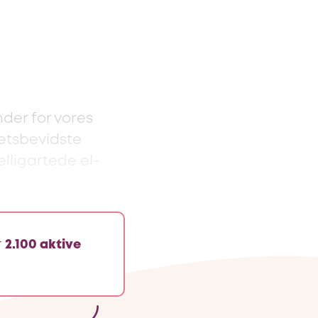
nder for vores
tetsbevidste
elligartede el-
r
2.100 aktive