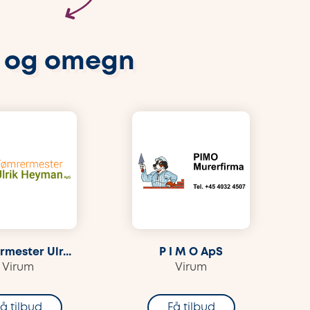
m og omegn
mester Ulr...
P I M O ApS
Virum
Virum
å tilbud
Få tilbud