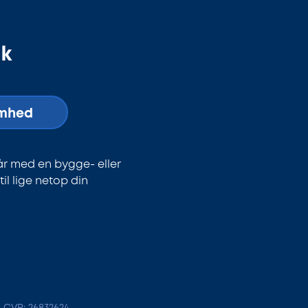
dk
omhed
år med en bygge- eller
l lige netop din
- CVR: 26832624