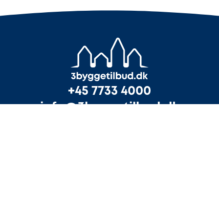
+45 7733 4000
info@3byggetilbud.dk
Få 3 uforpligtende tilbud
Tilmeld din virksomhed
Hos 3byggetilbud.dk kan du indhente gratis tilbud
fra håndværkere, når du står med en bygge- eller