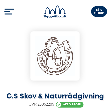
FÅ 3
TILBUD
C.S Skov & Naturrådgivning
CVR
25052285
AKTIV PROFIL