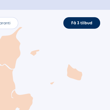
Få 3 tilbud
aranti