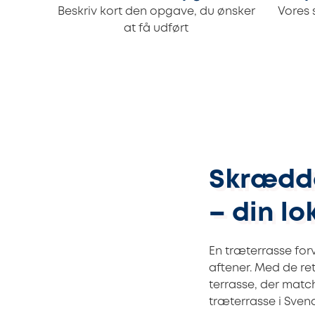
Beskriv kort den opgave, du ønsker
Vores 
at få udført
Skrædde
– din lo
En træterrasse for
aftener. Med de re
terrasse, der matc
træterrasse i Sven