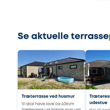
Se aktuelle terrass
Træterrasse ved husmur
Træteres
udestue
Vi skal have lave ca 40kvm
træterasse i et hjørne som vist