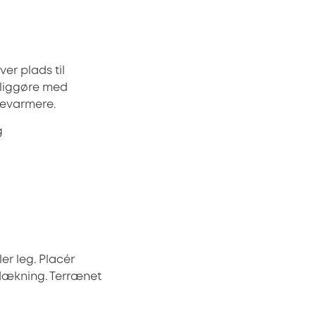
er plads til
liggøre med
ssevarmere.
g
er leg. Placér
rdækning. Terrænet