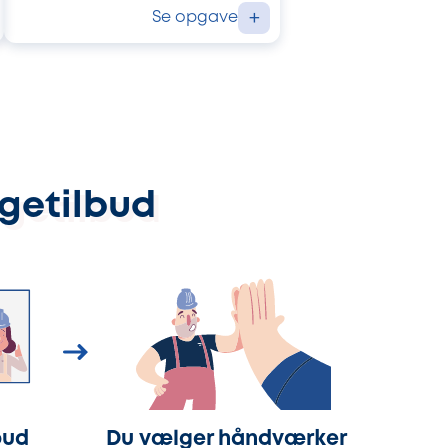
Se opgave
+
ggetilbud
bud
Du vælger håndværker