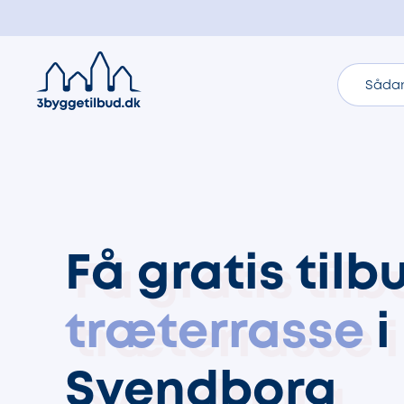
Sådan
Få gratis tilb
træterrasse
i
Svendborg