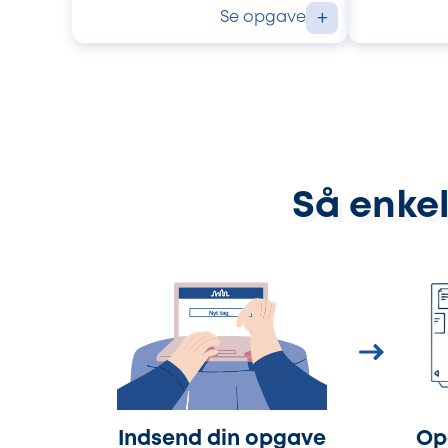
Se opgave
+
Så enkel
Indsend din opgave
Op