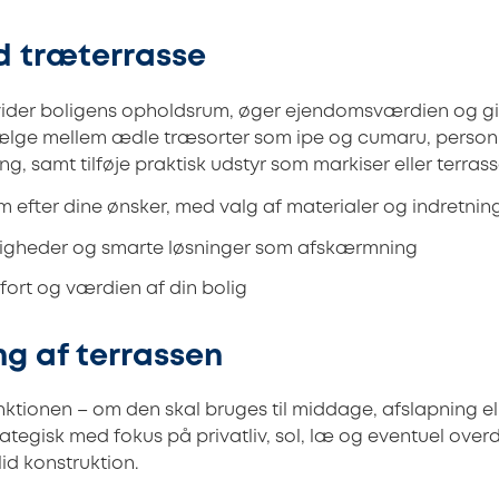
d træterrasse
ider boligens opholdsrum, øger ejendomsværdien og giv
lge mellem ædle træsorter som ipe og cumaru, person
g, samt tilføje praktisk udstyr som markiser eller terra
m efter dine ønsker, med valg af materialer og indretnin
ligheder og smarte løsninger som afskærmning
ort og værdien af din bolig
g af terrassen
ktionen – om den skal bruges til middage, afslapning ell
rategisk med fokus på privatliv, sol, læ og eventuel ove
lid konstruktion.