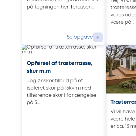
Hej. Vi øns
på tegningen her. Terassen...
træteresse
vores udes
være på...
Se opgave
+
Opførsel af træterrasse,
skur m.m
Jeg ønsker tilbud på et
isoleret skur på 15kvm med
tilhørende skur i forlængelse
Træterra
på 5...
Vi vil have
være hele
er ca. 13 m