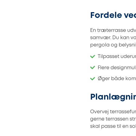
Fordele ve
En træterrasse udv
samvær. Du kan væ
pergola og belysnin
Tilpasset uderu
Flere designmu
Øger både komf
Planlægnin
Overvej terrassefun
gerne terrassen st
skal passe til en so