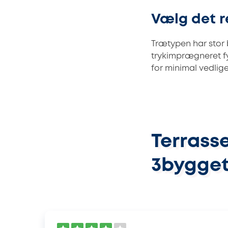
Vælg det r
Trætypen har stor
trykimprægneret fy
for minimal vedlige
Terrasse
3bygget