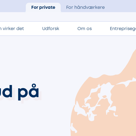
For private
For håndværkere
 virker det
Udforsk
Om os
Entrepriseg
ud på