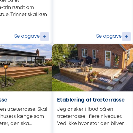
ker os et
-trin rundt om
tue. Trinnet skal kun
Se opgave
Se opgave
+
+
sse
Etablering af træterrasse
 en træterrasse. Skal
Jeg ønsker tilbud på en
 husets længe som
træterrasse i flere niveauer.
eter, den ska...
Ved ikke hvor stor den bliver. ...