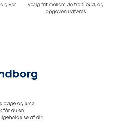
e giver
Vælg frit mellem de tre tilbud, og
opgaven udføres
endborg
ge dage og lune
k får du en
ligeholdelse af din