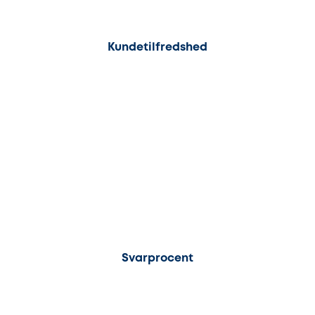
100%
Kundetilfredshed
100%
Svarprocent