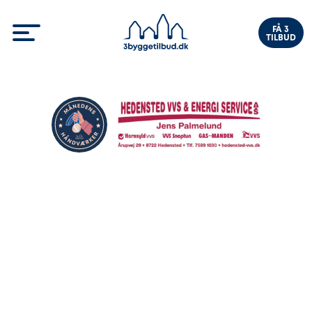
FÅ 3
TILBUD