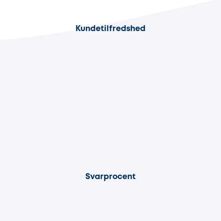
90%
Kundetilfredshed
100%
Svarprocent