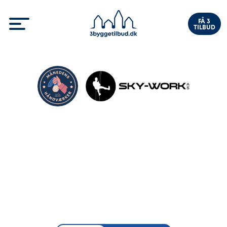
FÅ 3
TILBUD