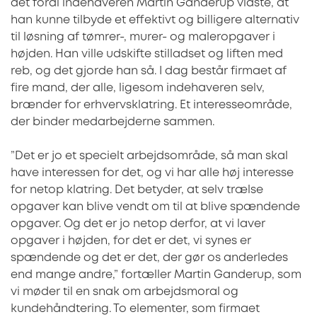
det fordi indehaveren Martin Ganderup vidste, at
han kunne tilbyde et effektivt og billigere alternativ
til løsning af tømrer-, murer- og maleropgaver i
højden. Han ville udskifte stilladset og liften med
reb, og det gjorde han så. I dag består firmaet af
fire mand, der alle, ligesom indehaveren selv,
brænder for erhvervsklatring. Et interesseområde,
der binder medarbejderne sammen.
”Det er jo et specielt arbejdsområde, så man skal
have interessen for det, og vi har alle høj interesse
for netop klatring. Det betyder, at selv trælse
opgaver kan blive vendt om til at blive spændende
opgaver. Og det er jo netop derfor, at vi laver
opgaver i højden, for det er det, vi synes er
spændende og det er det, der gør os anderledes
end mange andre,” fortæller Martin Ganderup, som
vi møder til en snak om arbejdsmoral og
kundehåndtering. To elementer, som firmaet