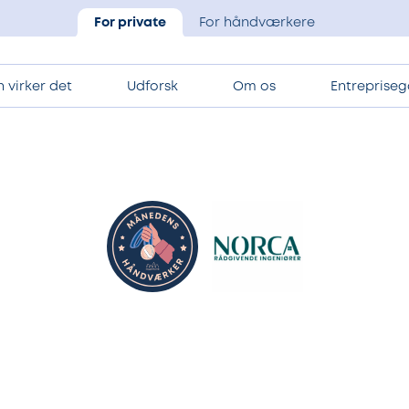
For private
For håndværkere
 virker det
Udforsk
Om os
Entrepriseg