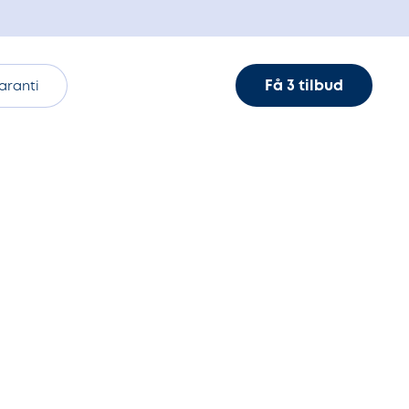
Få 3 tilbud
aranti