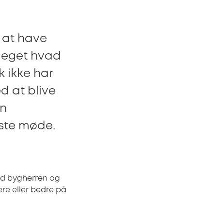
e at have
meget hvad
k ikke har
d at blive
en
rste møde.
end bygherren og
re eller bedre på