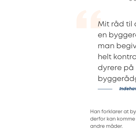
Mit råd ti
en bygger
man begive
helt kontr
dyrere på
byggerådgi
Indehav
Han forklarer at b
derfor kan komme m
andre måder.