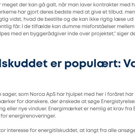
r meget der kan gå galt, når man laver kontrakter med 
rkerne har gjort deres bedste med at give et tilbud, men 
gtig vidst, hvad de bestilte og de kan ikke rigtig læse 
entlig får. I de tilfælde kan dumme misforståelser mel
pes med en byggerådgiver inde over projektet,” siger d
ilskuddet er populært: V
 sager, som Norca ApS har hjulpet med her i foråret har 
rker for danskere, der ønskede at søge Energistyrelsens
ng eller nye vinduer. Energimærket er nemlig et krav fra 
r for energirenoveringer.
or interesse for energitilskuddet, at langt fra alle ansø