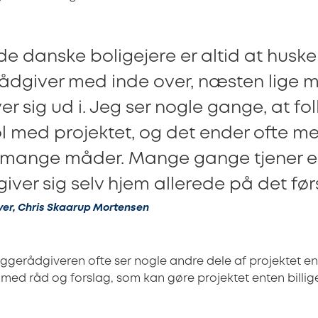
l de danske boligejere er altid at husk
ådgiver med inde over, næsten lige 
r sig ud i. Jeg ser nogle gange, at fol
ol med projektet, og det ender ofte me
 mange måder. Mange gange tjener 
ver sig selv hjem allerede på det fø
er, Chris Skaarup Mortensen
yggerådgiveren ofte ser nogle andre dele af projektet 
ed råd og forslag, som kan gøre projektet enten billige