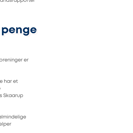
standsrapporter
g penge
oreninger er
e har et
e
is Skaarup
 almindelige
ælper