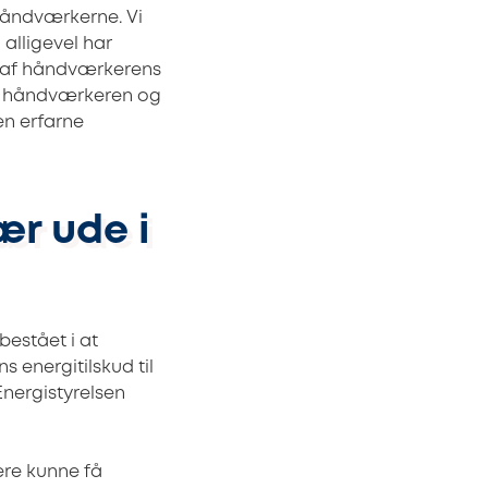
håndværkerne. Vi
alligevel har
ud af håndværkerens
lem håndværkeren og
en erfarne
ær ude i
bestået i at
 energitilskud til
Energistyrelsen
gere kunne få