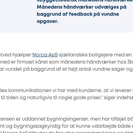
3byggetilbud.dk månedens håndværker
Månedens håndværker udvælges på
baggrund af feedback på vundne
opgaver.
stved hjælper
Norca ApS
sjællandske boligejere med en b
måned er firmaet kåret som månedens håndværker hos 3b
 har vundet på baggrund af et højt antal vundne sager og
yldes kommunikationen vi har med kunderne, at vi leverer e
 til tiden og naturligvis til nogle gode priser,” siger inde
ensen er uddannet bygningsingeniør, men har tilføjet 
nt og bygningssagkyndig for at kunne udarbejde både