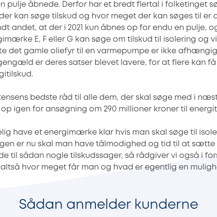
n pulje åbnede. Derfor har et bredt flertal i folketinget s
 der kan søge tilskud og hvor meget der kan søges til er
dt andet, at der i 2021 kun åbnes op for endu en pulje, o
mærke E, F eller G kan søge om tilskud til isolering og 
te det gamle oliefyr til en varmepumpe er ikke afhængig
engæld er deres satser blevet lavere, for at flere kan få 
itilskud.
ensens bedste råd til alle dem, der skal søge med i næ
p igen for ansøgning om 290 millioner kroner til energiti
lig have et energimærke klar hvis man skal søge til isol
gen er nu skal man have tålmodighed og tid til at sætte
de til sådan nogle tilskudssager, så rådgiver vi også i for
– altså hvor meget får man og hvad er egentlig en mulig
Sådan anmelder kunderne