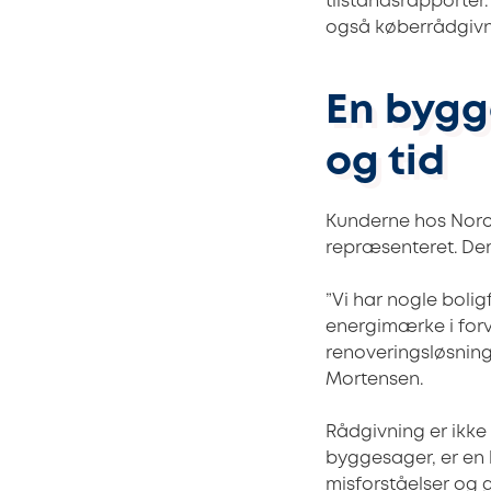
tilstandsrapporter
også køberrådgivni
En bygg
og tid
Kunderne hos Norca
repræsenteret. De
”Vi har nogle bolig
energimærke i forv
renoveringsløsning
Mortensen.
Rådgivning er ikke 
byggesager, er en 
misforståelser og g