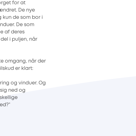
ørget for at
 ændret. De nye
g kun de som bor i
vinduer. De som
e af deres
del i puljen, når
ste omgang, når der
lskud er klart:
ering og vinduer. Og
 sig ned og
skellige
hed?”