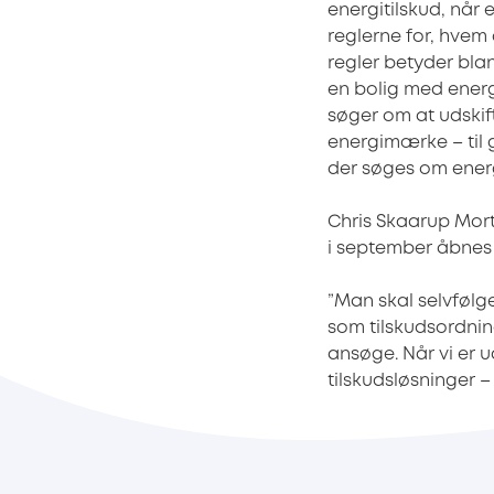
energitilskud, når e
reglerne for, hvem
regler betyder blan
en bolig med energi
søger om at udskif
energimærke – til g
der søges om energ
Chris Skaarup Mort
i september åbnes o
”Man skal selvfølge
som tilskudsordnin
ansøge. Når vi er u
tilskudsløsninger 