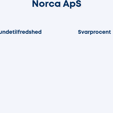
Norca ApS
96%
100%
undetilfredshed
Svarprocent