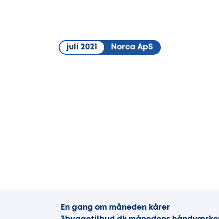
juli 2021
Norca ApS
En gang om måneden kårer