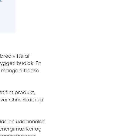
.
red vifte af
yggetilbud.dk. En
 mange tilfredse
t fint produkt,
haver Chris Skaarup
både en uddannelse
 energimærker og