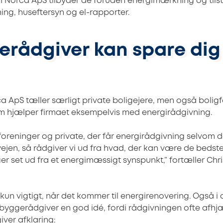
. I Norca ApS tilbyder de foruden energimærkning og til
ng, huseftersyn og el-rapporter.
erådgiver kan spare di
 ApS tæller særligt private boligejere, men også boligf
m hjælper firmaet eksempelvis med energirådgivning.
foreninger og private, der får energirådgivning selvom d
ejen, så rådgiver vi ud fra hvad, der kan være de bedst
er set ud fra et energimæssigt synspunkt,” fortæller Chr
kun vigtigt, når det kommer til energirenovering. Også i
byggerådgiver en god idé, fordi rådgivningen ofte afhj
iver afklaring: