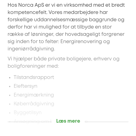
Hos Norca ApS er vi en virksomhed med et bredt
kompetencefelt. Vores medarbejdere har
forskellige uddannelsesmæssige baggrunde og
derfor har vi mulighed for at tilbyde en stor
række af løsninger, der hovedsageligt forgrener
sig inden for to felter: Energirenovering og
ingeniørrådgivning.
Vi hjælper både private boligejere, erhverv og
boligforeninger med:
Tilstandsrapport
Eleftersyn
Energimærkning
Køberrådgivning
Byggetilsyn
Læs mere
Ansøgning om byggetilladelse
Uanset om du skal have råd til nogle