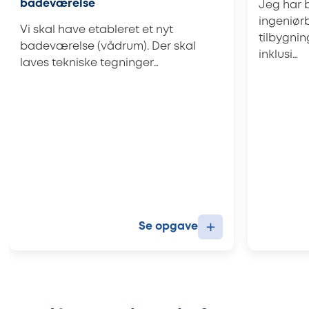
badeværelse
Jeg har 
ingeniør
Vi skal have etableret et nyt
tilbygni
badeværelse (vådrum). Der skal
inklusi…
laves tekniske tegninger…
+
Se opgave