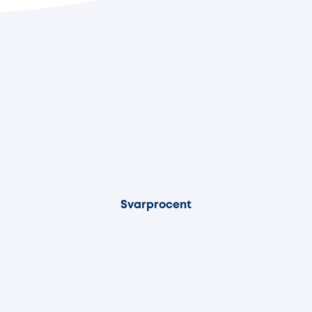
85%
Svarprocent