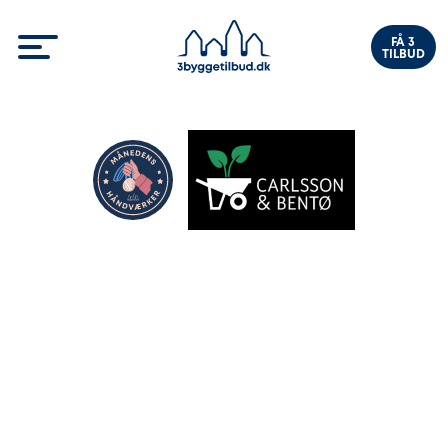
FÅ 3
TILBUD