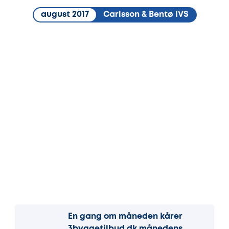
august 2017
Carlsson & Bentø IVS
En gang om måneden kårer
3byggetilbud.dk månedens