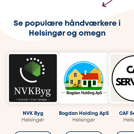
Se populære håndværkere i
Helsingør og omegn
NVK Byg
Bogdan Holding ApS
CAF S
Helsingør
Helsingør
Hels