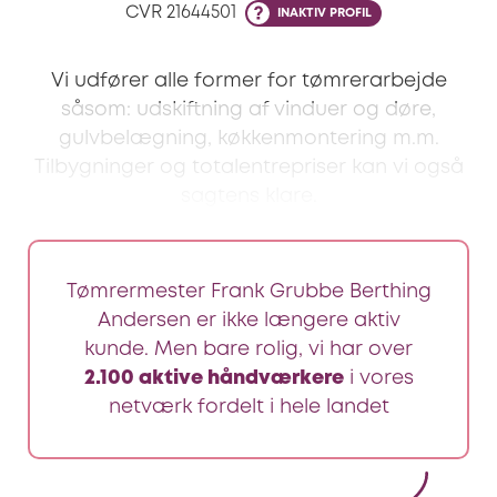
CVR
21644501
INAKTIV PROFIL
Vi udfører alle former for tømrerarbejde
såsom: udskiftning af vinduer og døre,
gulvbelægning, køkkenmontering m.m.
Tilbygninger og totalentrepriser kan vi også
sagtens klare.
Tømrermester Frank Grubbe Berthing
Andersen er ikke længere aktiv
kunde. Men bare rolig, vi har over
2.100 aktive håndværkere
i vores
netværk fordelt i hele landet