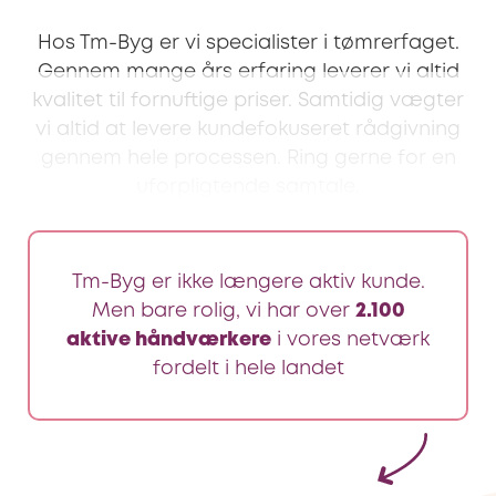
Hos Tm-Byg er vi specialister i tømrerfaget.
Gennem mange års erfaring leverer vi altid
kvalitet til fornuftige priser. Samtidig vægter
vi altid at levere kundefokuseret rådgivning
gennem hele processen. Ring gerne for en
uforpligtende samtale.
Tm-Byg er ikke længere aktiv kunde.
Men bare rolig, vi har over
2.100
aktive håndværkere
i vores netværk
fordelt i hele landet