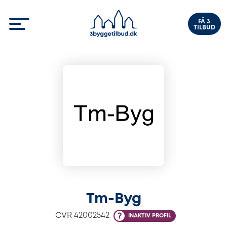
FÅ 3
TILBUD
Tm-Byg
CVR
42002542
INAKTIV PROFIL