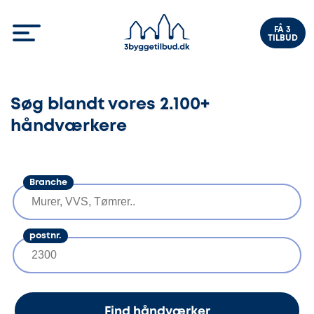
FÅ 3
TILBUD
Søg blandt vores 2.100+
håndværkere
Branche
postnr.
Find håndværker