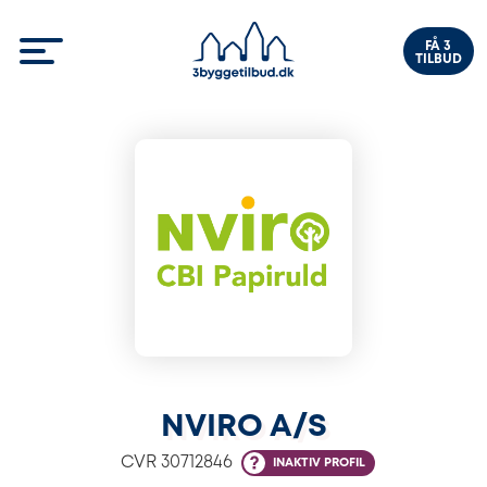
FÅ 3
TILBUD
NVIRO A/S
CVR
30712846
INAKTIV PROFIL