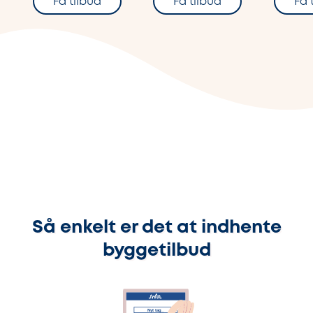
Få tilbud
Få tilbud
Få 
Så enkelt er det at indhente
byggetilbud