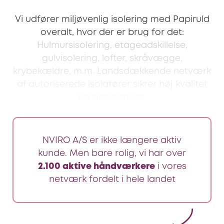
Vi udfører miljøvenlig isolering med Papiruld
overalt, hvor der er brug for det:
Hulmursisolering, etageadskillelse,
gulvisolering, lofter, skråvægge,
krybekældre, m.m. Landsdækkende netværk
af autoriserede isolatører sikrer høj kvalitet
og god service.
NVIRO A/S er ikke længere aktiv
kunde. Men bare rolig, vi har over
2.100 aktive håndværkere
i vores
netværk fordelt i hele landet