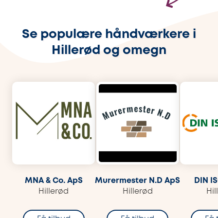
Se populære håndværkere i
Hillerød og omegn
MNA & Co. ApS
Murermester N.D ApS
DIN I
Hillerød
Hillerød
Hil