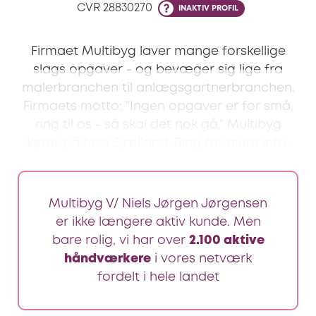
CVR
28830270
INAKTIV PROFIL
Firmaet Multibyg laver mange forskellige
slags opgaver - og bevæger sig lige fra
malerbranchen til anlægsgartnerbranchen.
Firmaets motto: "Ingen opgaver er for små,
ring til os - så skal det nok gå." Multibyg
kører på hele Sjælland. Ring for mere info.
Multibyg V/ Niels Jørgen Jørgensen
er ikke længere aktiv kunde. Men
bare rolig, vi har over
2.100 aktive
håndværkere
i vores netværk
fordelt i hele landet