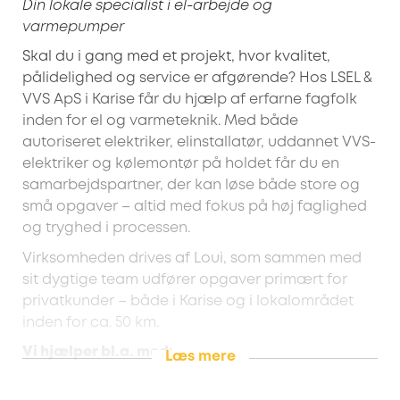
Din lokale specialist i el-arbejde og
varmepumper
Skal du i gang med et projekt, hvor kvalitet,
pålidelighed og service er afgørende? Hos LSEL &
VVS ApS i Karise får du hjælp af erfarne fagfolk
inden for el og varmeteknik. Med både
autoriseret elektriker, elinstallatør, uddannet VVS-
elektriker og kølemontør på holdet får du en
samarbejdspartner, der kan løse både store og
små opgaver – altid med fokus på høj faglighed
og tryghed i processen.
Virksomheden drives af Loui, som sammen med
sit dygtige team udfører opgaver primært for
privatkunder – både i Karise og i lokalområdet
inden for ca. 50 km.
Vi hjælper bl.a. med:
Læs mere
Installation og udskiftning af varmepumper