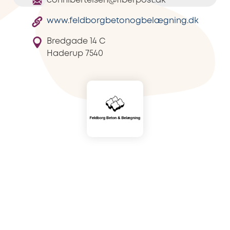
connibertelsen@fiberpost.dk
www.feldborgbetonogbelægning.dk
Bredgade 14 C
Haderup
7540