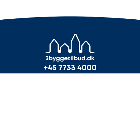
+45 7733 4000
info@3byggetilbud.dk
Få 3 uforpligtende tilbud
Tilmeld din virksomhed