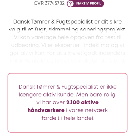
CVR
37745782
INAKTIV PROFIL
Dansk Tømrer & Fugtspecialist er dit sikre
valg til et fugt, skimmel og saneringsprojekt.
Vi kan varetage hele opgaven fra test til
udbedring. Vi er eksperter i indeklima og vi
gør alt vi kan, for at sikre et godt indendørs
miljø. Kontakt os for et uforpligtende tilbud.
Dansk Tømrer & Fugtspecialist er ikke
længere aktiv kunde. Men bare rolig,
vi har over
2.100 aktive
håndværkere
i vores netværk
fordelt i hele landet