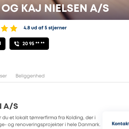
 OG KAJ NIELSEN A/S
4.8 ud af 5 stjerner
l
20 95 ** **
ser
Beliggenhed
N A/S
u et lokalt tømrerfirma fra Kolding, der i
Kontakt
ge- og renoveringsprojekter i hele Danmark.