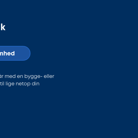
dk
omhed
år med en bygge- eller
l lige netop din