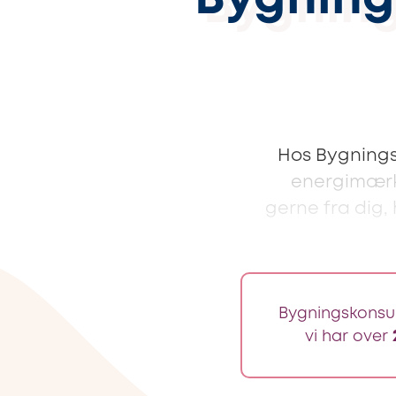
Bygning
Hos Bygnings
energimærke
gerne fra dig,
Bygningskonsul
vi har over