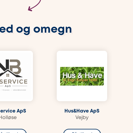
ted og omegn
ervice ApS
Hus&Have ApS
Holløse
Vejby