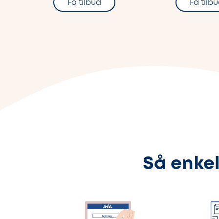
Få tilbud
Få tilb
Så enkel