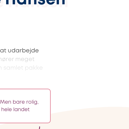
e Hansen
 at udarbejde
 hører meget
en samlet pakke
Men bare rolig,
 hele landet