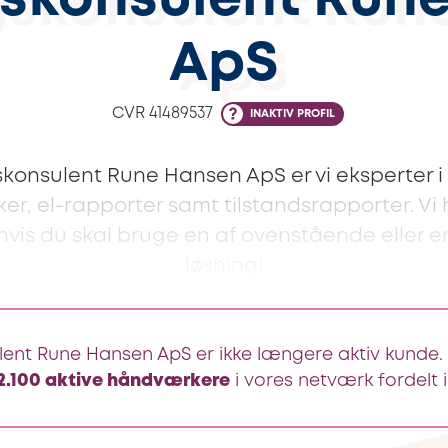
skonsulent Run
ApS
CVR
41489537
INAKTIV PROFIL
konsulent Rune Hansen ApS er vi eksperter i
r, el-rapporter samt tilstandsrapporter. Vi
 hvis du skal bruge en af ovenstående eller 
løsning!
ent Rune Hansen ApS er ikke længere aktiv kunde. 
2.100 aktive håndværkere
i vores netværk fordelt i