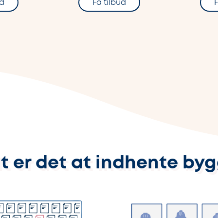
ud
Få tilbud
F
t er det at indhente by