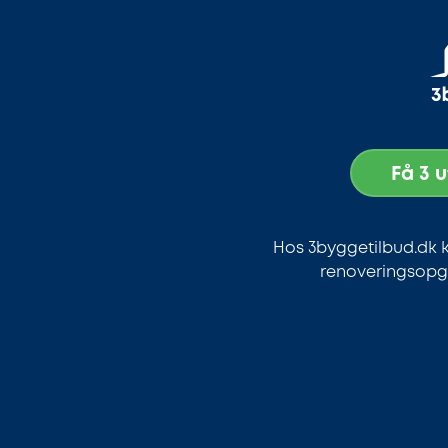
Få 3 
Hos 3byggetilbud.dk k
renoveringsopga