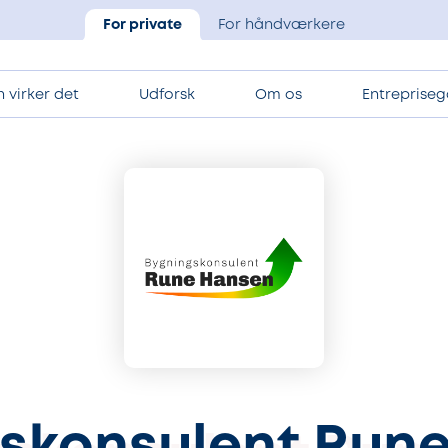
For private
For håndværkere
 virker det
Udforsk
Om os
Entrepriseg