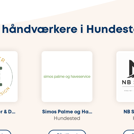
 håndværkere i Hundes
 & D...
Simos Palme og Ha...
NB S
Hundested