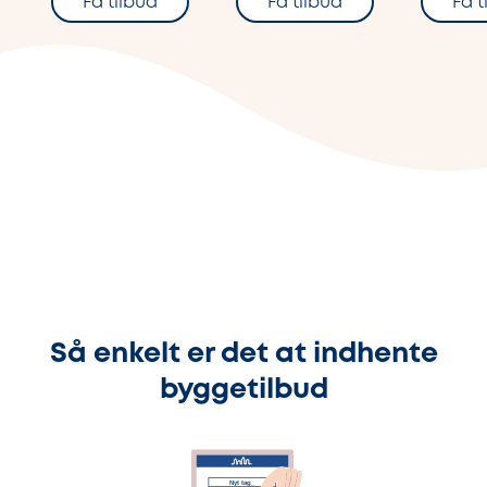
Få tilbud
Få tilbud
Få t
Så enkelt er det at indhente
byggetilbud