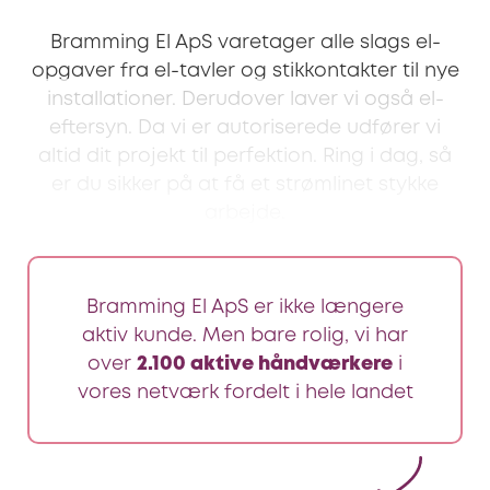
Bramming El ApS varetager alle slags el-
opgaver fra el-tavler og stikkontakter til nye
installationer. Derudover laver vi også el-
eftersyn. Da vi er autoriserede udfører vi
altid dit projekt til perfektion. Ring i dag, så
er du sikker på at få et strømlinet stykke
arbejde.
Bramming El ApS er ikke længere
aktiv kunde. Men bare rolig, vi har
over
2.100 aktive håndværkere
i
vores netværk fordelt i hele landet