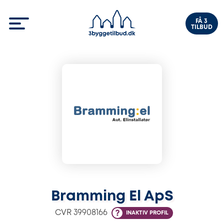
FÅ 3
TILBUD
Bramming El ApS
CVR
39908166
INAKTIV PROFIL