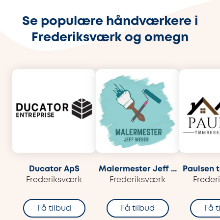
Se populære håndværkere i
Frederiksværk og omegn
Ducator ApS
Malermester Jeff ...
Paulsen t
Frederiksværk
Frederiksværk
Freder
Få tilbud
Få tilbud
Få t