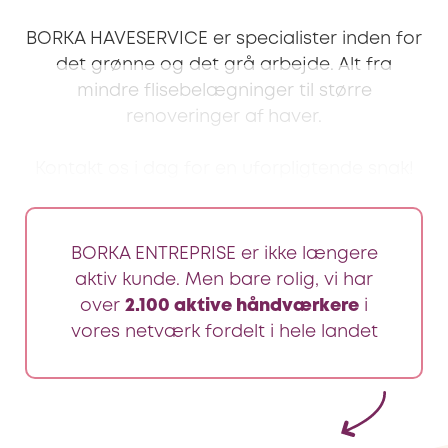
BORKA HAVESERVICE er specialister inden for
det grønne og det grå arbejde. Alt fra
mindre flisebelægninger til større
renoveringer af haver.
Kontakt os i dag for en uforpligtende snak!
BORKA ENTREPRISE er ikke længere
aktiv kunde. Men bare rolig, vi har
over
2.100 aktive håndværkere
i
vores netværk fordelt i hele landet