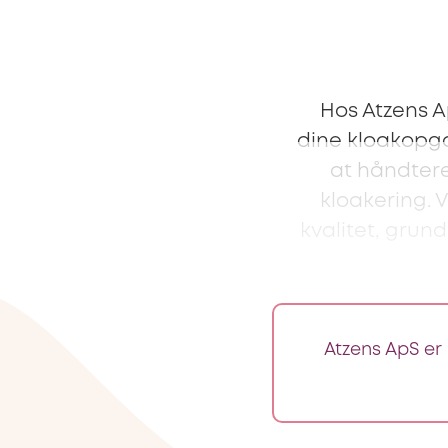
Hos Atzens Ap
dine kloakopga
at håndtere 
kloakering. 
kvalitet, grun
Atzens ApS er 