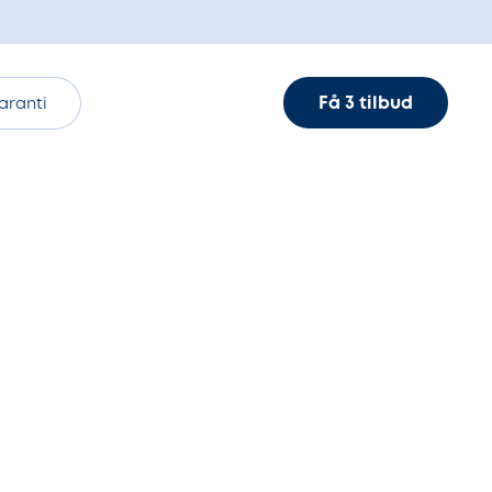
Få 3 tilbud
aranti