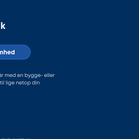
dk
omhed
år med en bygge- eller
l lige netop din