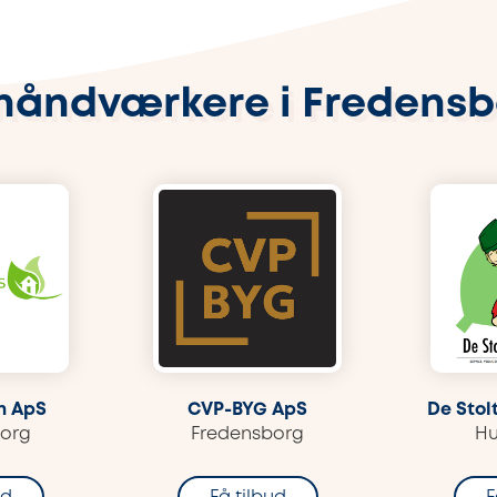
håndværkere i Fredens
n ApS
CVP-BYG ApS
De Stol
borg
Fredensborg
H