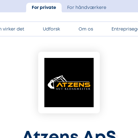
For private
For håndværkere
 virker det
Udforsk
Om os
Entrepriseg