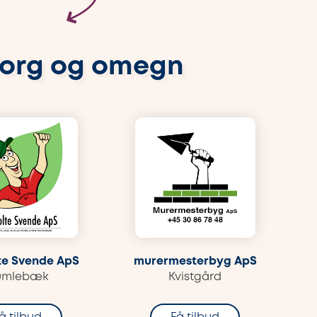
borg og omegn
te Svende ApS
murermesterbyg ApS
umlebæk
Kvistgård