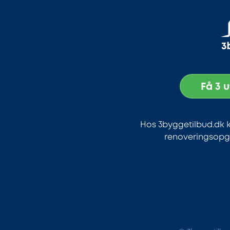
Få 3 
Hos 3byggetilbud.dk k
renoveringsopga