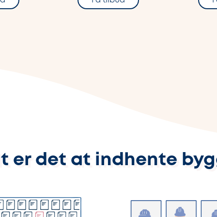
ud
Få tilbud
F
t er det at indhente by