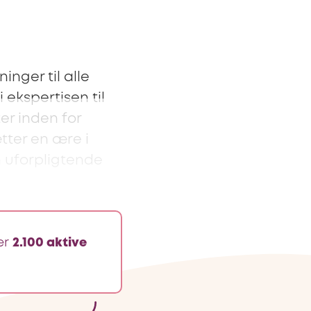
inger til alle
ekspertisen til
ter inden for
tter en ære i
n uforpligtende
er
2.100 aktive