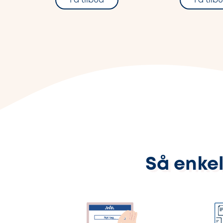
Få tilbud
Få tilb
Så enkel