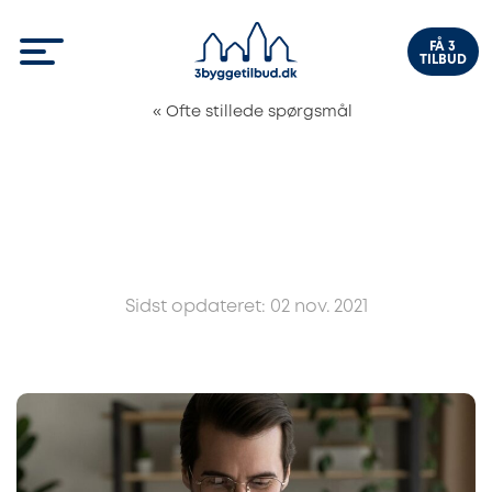
FÅ 3
TILBUD
«
Ofte stillede spørgsmål
Sidst opdateret: 02 nov. 2021