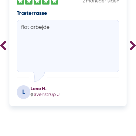
2 måneder siden
Træterrasse
flot arbejde
Lene H.
L
Svenstrup J