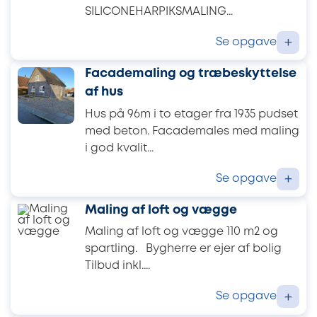
SILICONEHARPIKSMALING...
Se opgave
+
Facademaling og træbeskyttelse
af hus
Hus på 96m i to etager fra 1935 pudset
med beton. Facademales med maling
i god kvalit...
Se opgave
+
Maling af loft og vægge
Maling af loft og vægge 110 m2 og
spartling. Bygherre er ejer af bolig
Tilbud inkl....
Se opgave
+