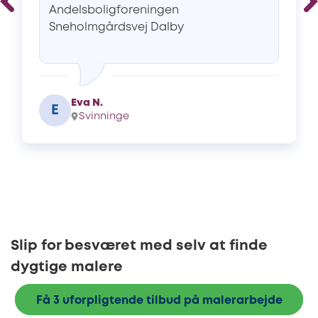
Andelsboligforeningen
Sneholmgårdsvej Dalby
Eva N.
E
Svinninge
Slip for besværet med selv at finde
dygtige malere
Få 3 uforpligtende tilbud på malerarbejde