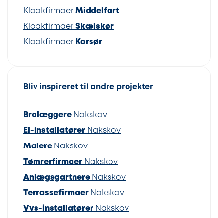
Kloakfirmaer
Middelfart
Kloakfirmaer
Skælskør
Kloakfirmaer
Korsør
Bliv inspireret til andre projekter
Brolæggere
Nakskov
El-installatører
Nakskov
Malere
Nakskov
Tømrerfirmaer
Nakskov
Anlægsgartnere
Nakskov
Terrassefirmaer
Nakskov
Vvs-installatører
Nakskov