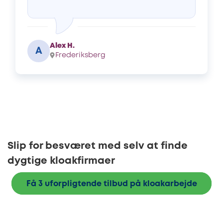
Alex H.
A
Frederiksberg
Slip for besværet med selv at finde
dygtige kloakfirmaer
Få 3 uforpligtende tilbud på kloakarbejde