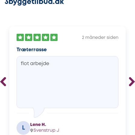
3byggetilbud.dk
2 måneder siden
Træterrasse
flot arbejde
Lene H.
L
Svenstrup J