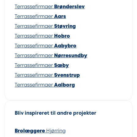
Terrassefirmaer
Brønderslev
Terrassefirmaer
Aars
Terrassefirmaer
Støvring
Terrassefirmaer
Hobro
Terrassefirmaer
Aabybro
Terrassefirmaer
Nørresundby
Terrassefirmaer
Sæby
Terrassefirmaer
Svenstrup
Terrassefirmaer
Aalborg
Bliv inspireret til andre projekter
Brolæggere
Hjørring