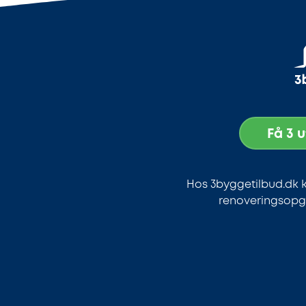
Få 3 
Hos 3byggetilbud.dk k
renoveringsopga