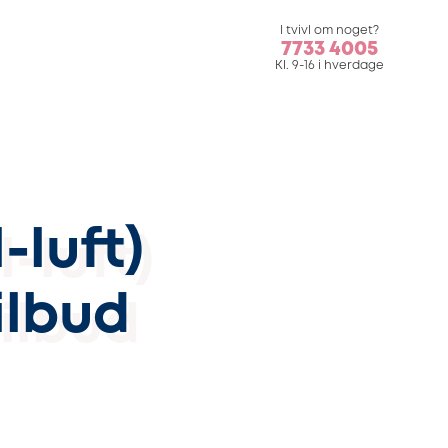
I tvivl om noget?
7733 4005
Kl. 9-16 i hverdage
l-luft)
ilbud