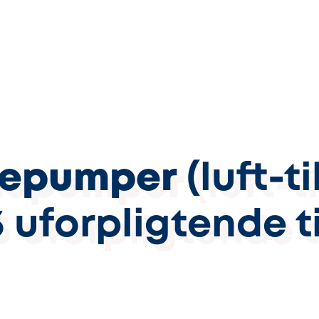
epumper
(luft-ti
3 uforpligtende t