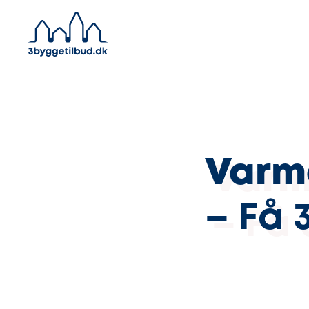
Varm
– Få 