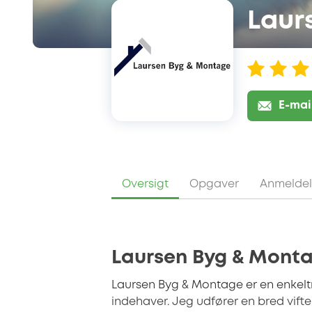
Laur
E-mai
Oversigt
Opgaver
Anmeldel
Laursen Byg & Mont
Laursen Byg & Montage er en enkel
indehaver. Jeg udfører en bred vif