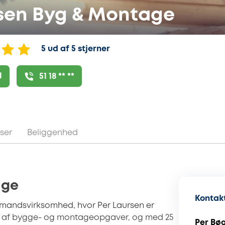
sen Byg & Montage
5 ud af 5 stjerner
l
51 18 ** **
ser
Beliggenhed
age
Kontakt
tmandsvirksomhed, hvor Per Laursen er
te af bygge- og montageopgaver, og med 25
Per Bø