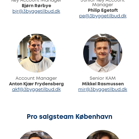
Key Account Manager
Junior Key Account
Manager
Bjørn Rørbye
Philip Egetoft
bjr@3byggetilbud.dk
pe@3byggetilbud.dk
Account Manager
Senior KAM
Anton Kjær Frydensberg
Mikkel Rasmussen
akf@3byggetilbud.dk
mir@3byggetilbud.dk
Pro salgsteam København