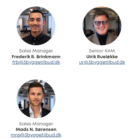
Sales Manager
Senior KAM
Frederik R. Brinkmann
Ulrik Rueløkke
frb@3byggetilbud.dk
ur@3byggetilbud.dk
Sales Manager
Mads N. Sørensen
mns@3byggetilbud.dk