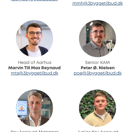
mmh@3byggetilbud.dk
Head of Aarhus
Senior KAM
Marvin Till Max Reynaud
Peter Ø. Nielsen
mts@3byggetilbud.dk
poe@3byggetilbud.dk