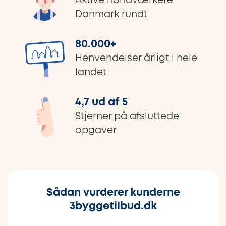
Aktive håndværkere
Danmark rundt
80.000
+
Henvendelser årligt i hele
landet
4,7 ud af 5
Stjerner på afsluttede
opgaver
Sådan vurderer kunderne
3byggetilbud.dk