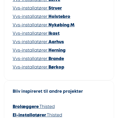
Vvs-installatører
Struer
Vvs-installatører
Holstebro
Vvs-installatører
Nykøbing M
Vvs-installatører
Ikast
Vvs-installatører
Aarhus
Vvs-installatører
Herning
Vvs-installatører
Brande
Vvs-installatører
Børkop
Bliv inspireret til andre projekter
Brolæggere
Thisted
El-installatører
Thisted