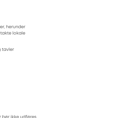
ger, herunder
takte lokale
g tavler
 bør ikke udføres