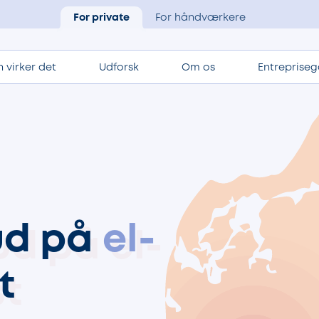
For private
For håndværkere
 virker det
Udforsk
Om os
Entrepriseg
bud på
el-
t