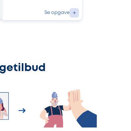
Se opgave
+
ggetilbud