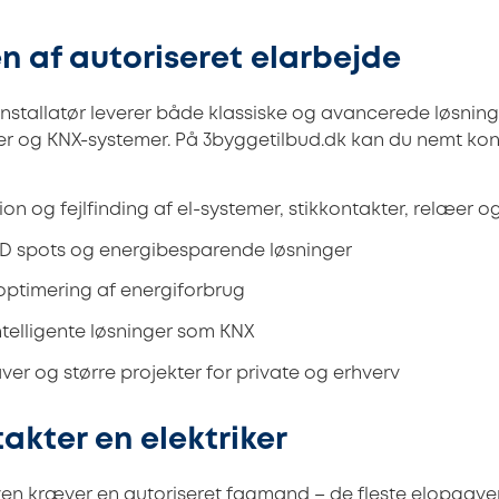
n af autoriseret elarbejde
-installatør leverer både klassiske og avancerede løsnin
nger og KNX-systemer. På 3byggetilbud.dk kan du nemt kon
tion og fejlfinding af el-systemer, stikkontakter, relæer o
ED spots og energibesparende løsninger
optimering af energiforbrug
ntelligente løsninger som KNX
r og større projekter for private og erhverv
akter en elektriker
n kræver en autoriseret fagmand – de fleste elopgaver