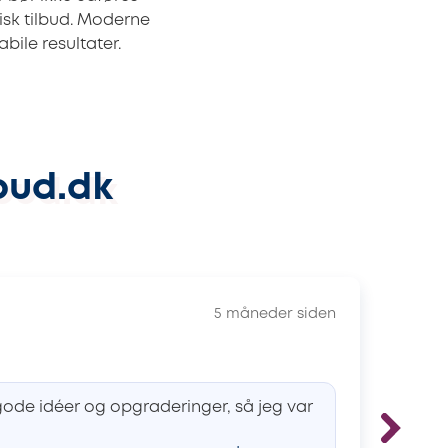
tisk tilbud. Moderne
bile resultater.
bud.dk
5 måneder siden
Uds
gode idéer og opgraderinger, så jeg var
Au