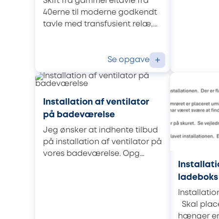
Skift fra gammel eltavle fra
40erne til moderne godkendt
tavle med transfusient relæ,...
Se opgave
+
Installation af ventilator
på badeværelse
Jeg ønsker at indhente tilbud
på installation af ventilator på
vores badeværelse. Opg...
Installati
ladeboks
Installati
Skal place
hænger en 