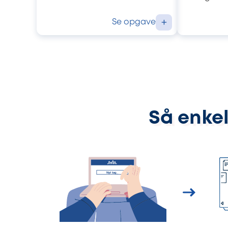
Se opgave
+
Så enkel