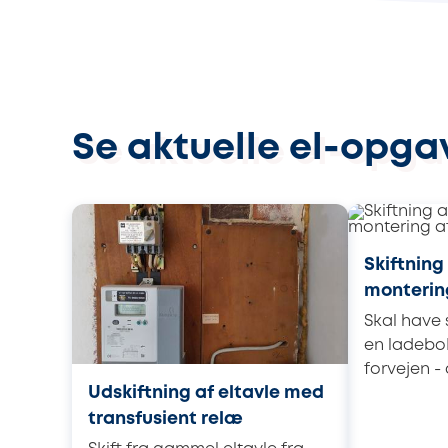
Se aktuelle el-opgav
Skiftning
monterin
Skal have s
en ladebok
forvejen - 
Udskiftning af eltavle med
transfusient relæ