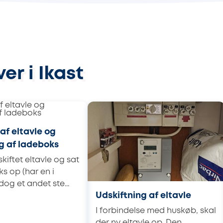
er i Ikast
 af eltavle og
g af ladeboks
kiftet eltavle og sat
s op (har en i
dog et andet ste...
Udskiftning af eltavle
I forbindelse med huskøb, skal
der ny eltavle op. Den