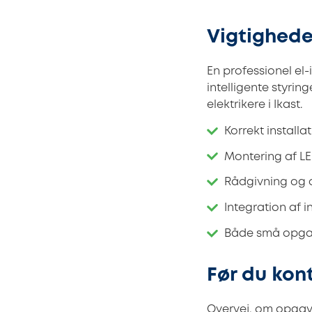
Vigtighede
En professionel el
intelligente styri
elektrikere i Ikast.
Korrekt installa
Montering af L
Rådgivning og 
Integration af i
Både små opgave
Før du kont
Overvej, om opgave