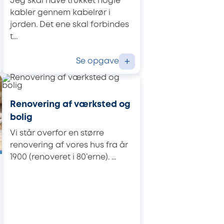
Jeg skal have trukket nogle
kabler gennem kabelrør i
jorden. Det ene skal forbindes
t...
Se opgave
+
Renovering af værksted og
bolig
Vi står overfor en større
renovering af vores hus fra år
1900 (renoveret i 80’erne). ...