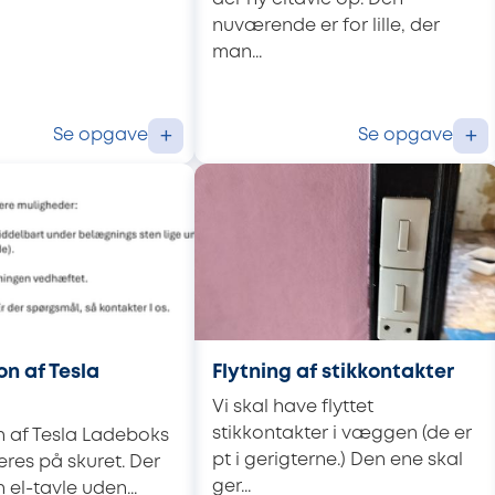
nuværende er for lille, der
man...
Se opgave
Se opgave
+
+
on af Tesla
Flytning af stikkontakter
Vi skal have flyttet
stikkontakter i væggen (de er
on af Tesla Ladeboks
pt i gerigterne.) Den ene skal
res på skuret. Der
ger...
el-tavle uden...