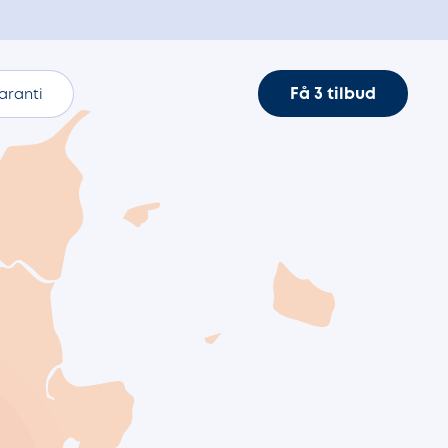
Få 3 tilbud
aranti