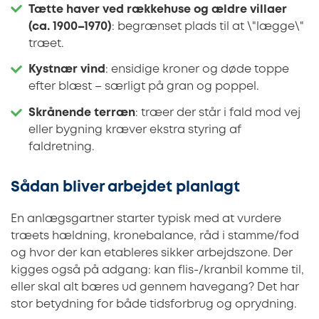
Tætte haver ved rækkehuse og ældre villaer
(ca. 1900–1970)
: begrænset plads til at \"lægge\"
træet.
Kystnær vind
: ensidige kroner og døde toppe
efter blæst – særligt på gran og poppel.
Skrånende terræn
: træer der står i fald mod vej
eller bygning kræver ekstra styring af
faldretning.
Sådan bliver arbejdet planlagt
En anlægsgartner starter typisk med at vurdere
træets hældning, kronebalance, råd i stamme/fod
og hvor der kan etableres sikker arbejdszone. Der
kigges også på adgang: kan flis-/kranbil komme til,
eller skal alt bæres ud gennem havegang? Det har
stor betydning for både tidsforbrug og oprydning.