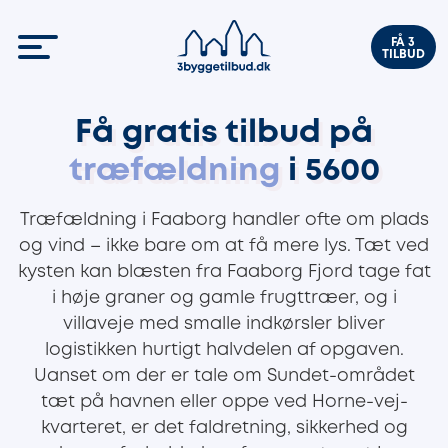
FÅ 3
TILBUD
Få gratis tilbud på
træfældning
i 5600
Træfældning i Faaborg handler ofte om plads
og vind – ikke bare om at få mere lys. Tæt ved
kysten kan blæsten fra Faaborg Fjord tage fat
i høje graner og gamle frugttræer, og i
villaveje med smalle indkørsler bliver
logistikken hurtigt halvdelen af opgaven.
Uanset om der er tale om Sundet-området
tæt på havnen eller oppe ved Horne-vej-
kvarteret, er det faldretning, sikkerhed og