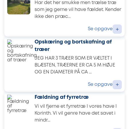
Har det her smukke men trælse træ
som jeg gerne vil have fældet. Kender
ikke den præc...
Se opgave
+
Opskæring og bortskafning af
træer
JEG HAR 3 TRÆER SOM ER VÆLTET I
BLÆSTEN, TRÆERNE ER CA 5 M HØJE
OG EN DIAMETER PÅ CA ...
Se opgave
+
Fældning af fyrretræ
Vi vil fjerne et fyrretræ I vores have I
Korinth. Vi vil genre have det savet i
mindr...