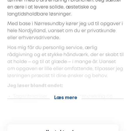
tømrer med 6 års erfaring i branchen. Jeg sætter
en ære i at levere solide, æstetiske og
langtidsholdbare løsninger.
Med base i Nørresundby kører jeg ud til opgaver i
hele Nordjylland, uanset om du er privatkunde
eller erhvervsdrivende.
Hos mig får du personlig service, ærlig
rådgivning og et stykke håndværk, der er skabt til
at holde – og til at glæde – i mange år. Uanset
om opgaven er lille eller omfattende, tilpasser jeg
løsningen præcist til dine ønsker og behov.
Jeg løser blandt andet:
Tagentrepriser – nyt tag, tagrenovering og
Læs mere
reparation
Renovering af boliger og erhvervslokaler
Tilbygninger
Udskiftning af vinduer og døre