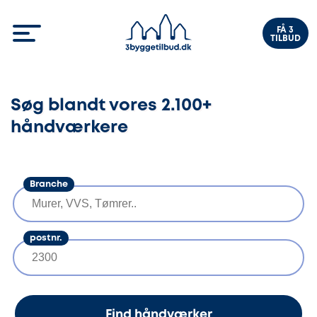
FÅ 3
TILBUD
Søg blandt vores 2.100+
håndværkere
Branche
postnr.
Find håndværker