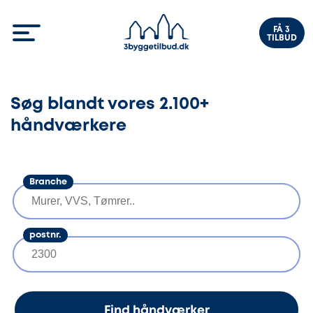
FÅ 3
TILBUD
Søg blandt vores 2.100+
håndværkere
Branche
postnr.
Find håndværker