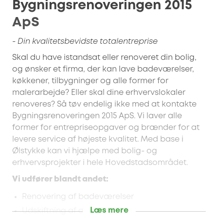
Bygningsrenoveringen 2015
ApS
- Din kvalitetsbevidste totalentreprise
Skal du have istandsat eller renoveret din bolig,
og ønsker et firma, der kan lave badeværelser,
køkkener, tilbygninger og alle former for
malerarbejde? Eller skal dine erhvervslokaler
renoveres? Så tøv endelig ikke med at kontakte
Bygningsrenoveringen 2015 ApS. Vi laver alle
former for entrepriseopgaver og brænder for at
levere service af højeste kvalitet. Med base i
Ølstykke kan vi hjælpe med bolig- og
erhvervsprojekter i hele Hovedstadsområdet.
Vi udfører blandt andet:
Renovering af badeværelser
Læs mere
Udskiftning af døre/vinduer