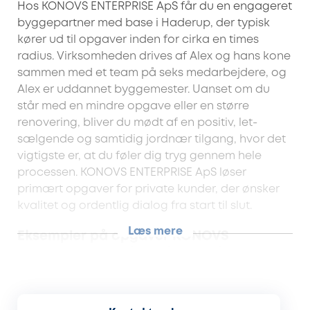
Hos KONOVS ENTERPRISE ApS får du en engageret
byggepartner med base i Haderup, der typisk
kører ud til opgaver inden for cirka en times
radius. Virksomheden drives af Alex og hans kone
sammen med et team på seks medarbejdere, og
Alex er uddannet byggemester. Uanset om du
står med en mindre opgave eller en større
renovering, bliver du mødt af en positiv, let-
sælgende og samtidig jordnær tilgang, hvor det
vigtigste er, at du føler dig tryg gennem hele
processen. KONOVS ENTERPRISE ApS løser
primært opgaver for private kunder, der ønsker
kvalitet og ordentlig dialog fra start til slut.
Læs mere
Eksempler på opgaver KONOVS
ENTERPRISE ApS kan hjælpe dig med:
Udskiftning og montering af vinduer og døre
Indvendigt tømrerarbejde og generelt