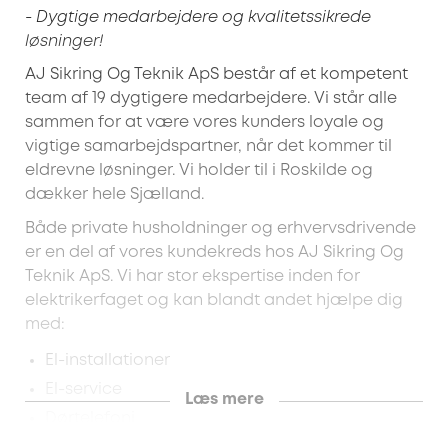
- Dygtige medarbejdere og kvalitetssikrede
løsninger!
AJ Sikring Og Teknik ApS består af et kompetent
team af 19 dygtigere medarbejdere. Vi står alle
sammen for at være vores kunders loyale og
vigtige samarbejdspartner, når det kommer til
eldrevne løsninger. Vi holder til i Roskilde og
dækker hele Sjælland.
Både private husholdninger og erhvervsdrivende
er en del af vores kundekreds hos AJ Sikring Og
Teknik ApS. Vi har stor ekspertise inden for
elektrikerfaget og kan blandt andet hjælpe dig
med:
El-installationer
El-service
Læs mere
Dørtelefoni
Tyverisikring