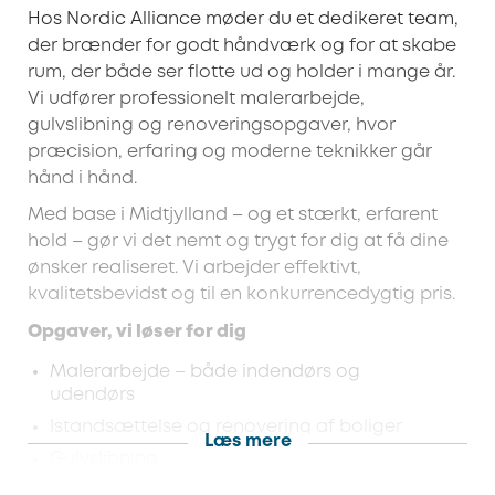
Hos Nordic Alliance møder du et dedikeret team,
der brænder for godt håndværk og for at skabe
rum, der både ser flotte ud og holder i mange år.
Vi udfører professionelt malerarbejde,
gulvslibning og renoveringsopgaver, hvor
præcision, erfaring og moderne teknikker går
hånd i hånd.
Med base i Midtjylland – og et stærkt, erfarent
hold – gør vi det nemt og trygt for dig at få dine
ønsker realiseret. Vi arbejder effektivt,
kvalitetsbevidst og til en konkurrencedygtig pris.
Opgaver, vi løser for dig
Malerarbejde – både indendørs og
udendørs
Istandsættelse og renovering af boliger
Læs mere
Gulvslibning
Flyttelejligheder